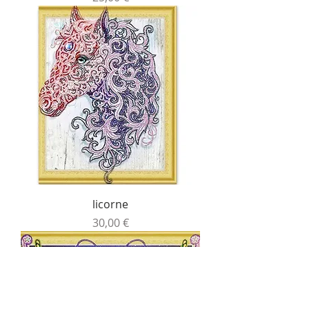
licorne
Prix
30,00 €