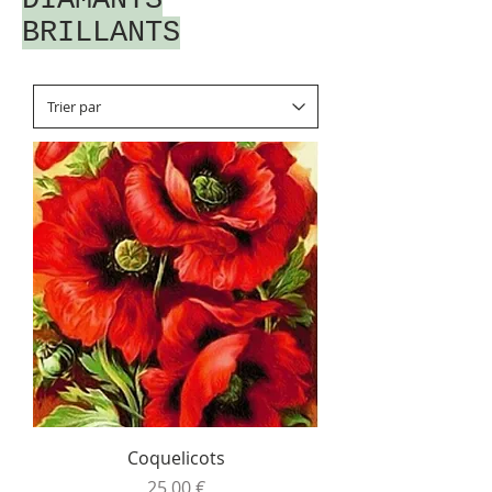
DIAMANTS
BRILLANTS
Coquelicots
Prix
25,00 €