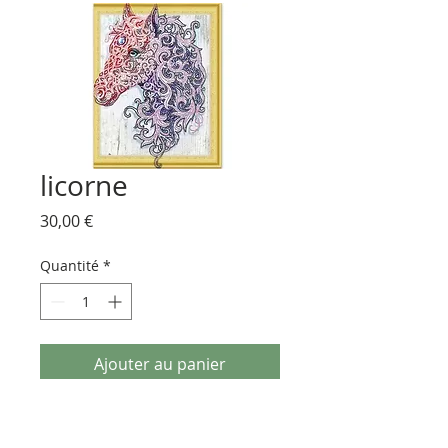
licorne
Prix
30,00 €
Quantité
*
Ajouter au panier
kit complet de broderie diamant
partielle comprenant