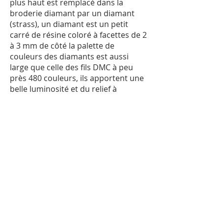
plus haut est remplacé dans la
broderie diamant par un diamant
(strass), un diamant est un petit
carré de résine coloré à facettes de 2
à 3 mm de côté la palette de
couleurs des diamants est aussi
large que celle des fils DMC à peu
près 480 couleurs, ils apportent une
belle luminosité et du relief à
l'ouvrage.
L'aiguille dans une broderie que j'ai
cité plus haut est remplacée dans la
broderie diamant par un stylo rose
ou une pince, personnellement je
fais de la broderie diamant et je
préfère le stylo, mais c'est à vous de
choisir lequel des deux vous va le
mieux.
- Une broderie diamant plein ou