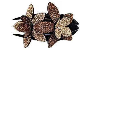
pince fleurs strass
or
Prix
6,00 €
Quantité
*
Ajouter au panier