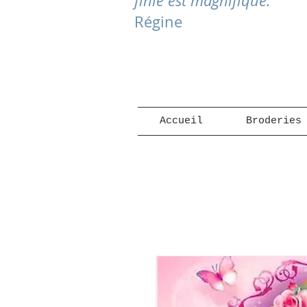
finie est magnifique."
Régine
Accueil
Broderies