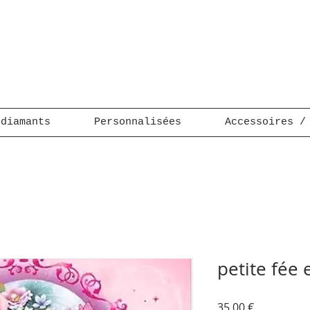
 diamants
Personnalisées
Accessoires /
petite fée 
Prix
35,00 €