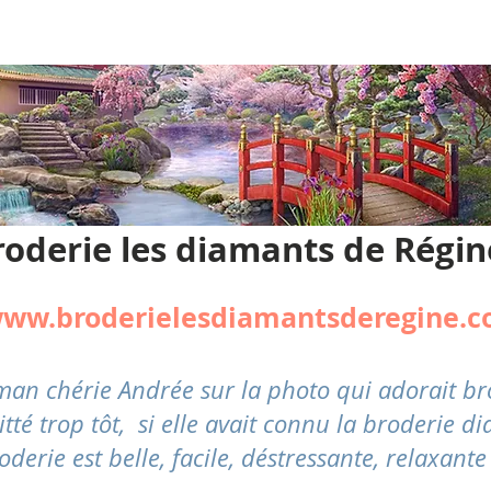
roderie les diamants de Régin
ww.broderielesdiamantsderegine.
aman chérie Andrée sur la photo qui adorait 
 trop tôt, si elle avait connu la broderie dia
oderie est belle, facile,
déstressante
, relaxante