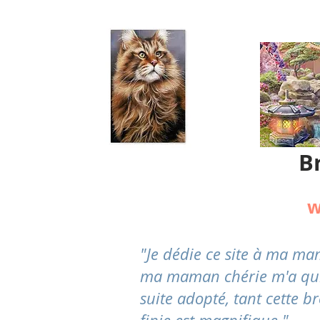
B
w
"Je dédie ce site à ma m
ma maman chérie m'a quitté
suite adopté, tant cette br