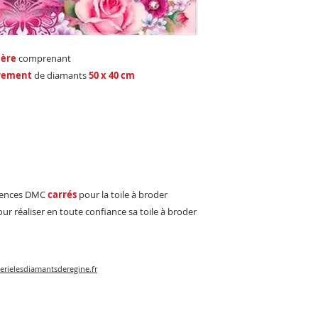
ière
comprenant
rement
de diamants
50 x 40 cm
érences DMC
carrés
pour la toile à broder
r réaliser en toute confiance sa toile à broder
erielesdiamantsderegine.fr