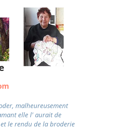
e
com
broder, malheureusement
mant elle l' aurait de
 et le rendu de la broderie