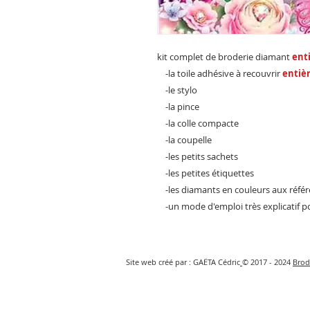
kit complet de broderie diamant
ent
-la toile adhésive à recouvrir
entiè
-le stylo
-la pince
-la colle compacte
-la coupelle
-les petits sachets
-les petites étiquettes
-les diamants en couleurs aux réf
-un mode d'emploi très explicatif pou
Site web créé par : GAËTA Cédric
© 2017 - 2024
Brod