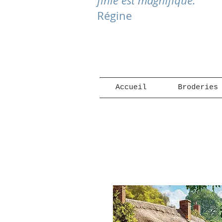
finie est magnifique."
Régine
Accueil
Broderies