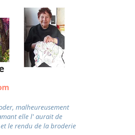
e
com
broder, malheureusement
mant elle l' aurait de
 et le rendu de la broderie