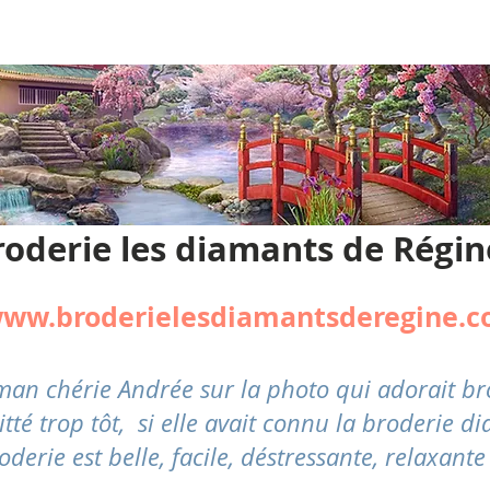
roderie les diamants de Régin
ww.broderielesdiamantsderegine.
aman chérie Andrée sur la photo qui adorait 
 trop tôt, si elle avait connu la broderie dia
oderie est belle, facile,
déstressante
, relaxante