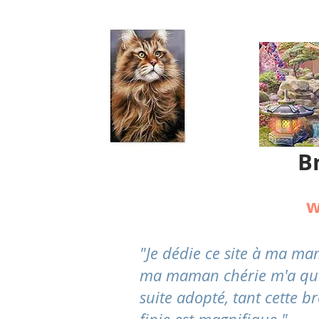
B
w
"Je dédie ce site à ma m
ma maman chérie m'a quitté
suite adopté, tant cette br