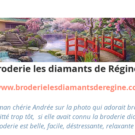
roderie les diamants de Régin
ww.broderielesdiamantsderegine.
aman chérie Andrée sur la photo qui adorait 
 trop tôt, si elle avait connu la broderie dia
oderie est belle, facile,
déstressante
, relaxante