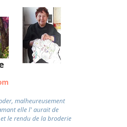
e
com
broder, malheureusement
mant elle l' aurait de
 et le rendu de la broderie