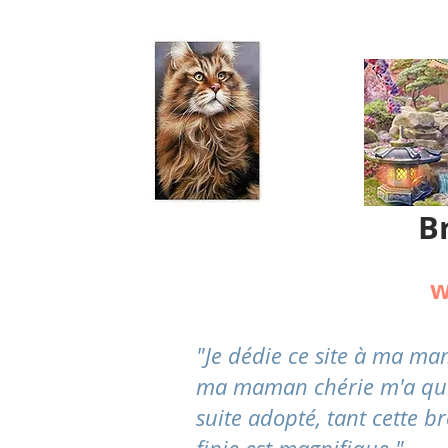
B
w
"Je dédie ce site à ma m
ma maman chérie m'a quitté
suite adopté, tant cette br