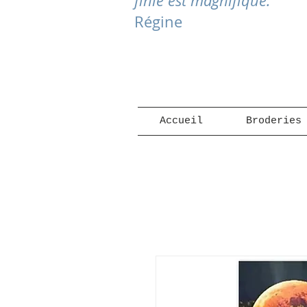
finie est magnifique."
Régine
Accueil
Broderies