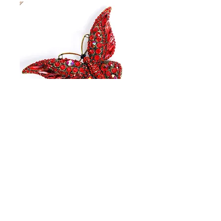
broche papillon
strass rouge
Prix
8,00 €
Quantité
*
Ajouter au panier