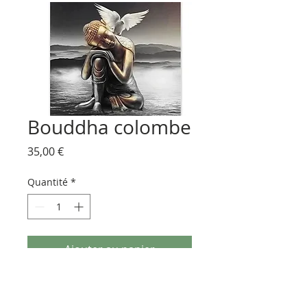
Bouddha colombe
Prix
35,00 €
Quantité
*
Ajouter au panier
kit complet de brodeirie diamant entière
comprenant