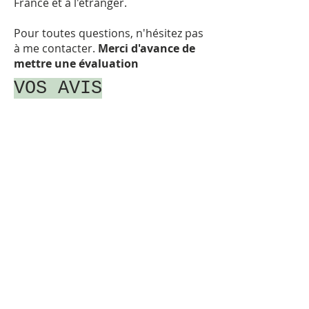
France et à l'étranger.
Pour toutes questions, n'hésitez pas
à me
contacter.
Merci d'avance de
mettre une évaluation
VOS AVIS
Parce-que votre avis m'intéresse et
peut aider d'autres personnes, je
réponds à tous vos commentaires.
NOUVEAUX ARTICLES