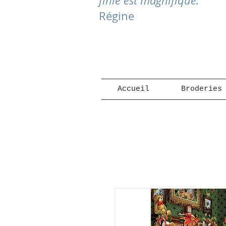
finie est magnifique."
Régine
Accueil
Broderies