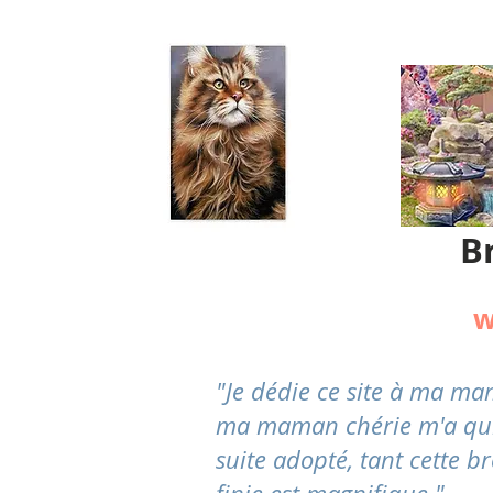
B
w
"Je dédie ce site à ma m
ma maman chérie m'a quitté
suite adopté, tant cette br