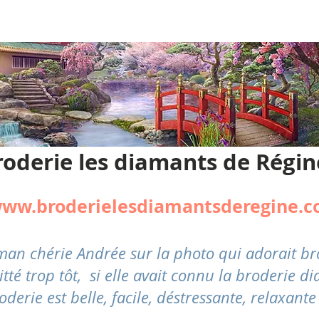
roderie les diamants de Régin
ww.broderielesdiamantsderegine.
aman chérie Andrée sur la photo qui adorait 
 trop tôt, si elle avait connu la broderie dia
oderie est belle, facile,
déstressante
, relaxante