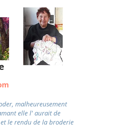
e
com
broder, malheureusement
mant elle l' aurait de
 et le rendu de la broderie