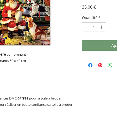
Prix
35,00 €
Quantité
*
Aj
ière
comprenant
amants 50 x 40 cm
rences DMC
carrés
pour la toile à broder
r réaliser en toute confiance sa toile à broder