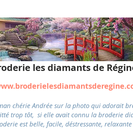
roderie les diamants de Régin
ww.broderielesdiamantsderegine.
aman chérie Andrée sur la photo qui adorait 
 trop tôt, si elle avait connu la broderie dia
oderie est belle, facile,
déstressante
, relaxante