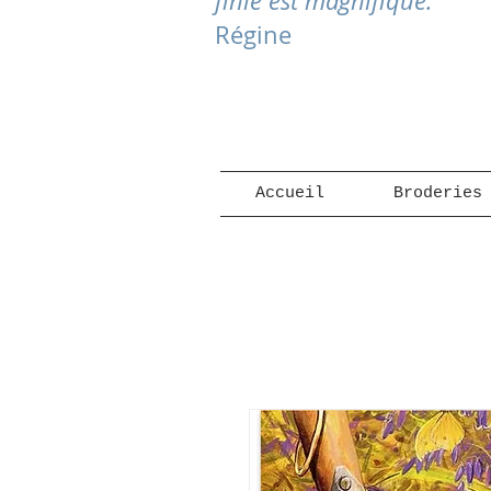
finie est magnifique."
Régine
Accueil
Broderies