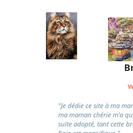
B
w
"Je dédie ce site à ma m
ma maman chérie m'a quitté
suite adopté, tant cette br