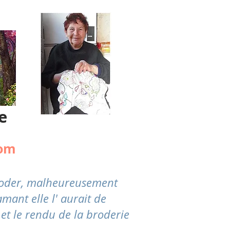
e
com
broder, malheureusement
mant elle l' aurait de
 et le rendu de la broderie